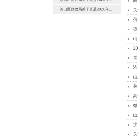
高
河口区财政局关于开展2026年...
关
菏
枣
山
2
青
济
山
关
高
微
山
汶
关