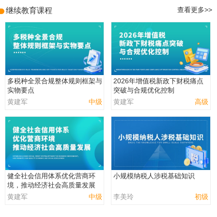
继续教育课程
查看更多>>
多税种全景合规整体规则框架与
2026年增值税新政下财税痛点
实物要点
突破与合规优化控制
黄建军
中级
黄建军
高级
健全社会信用体系优化营商环
小规模纳税人涉税基础知识
境，推动经济社会高质量发展
黄建军
中级
李美玲
初级