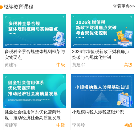
继续教育课程
查看更多>>
多税种全景合规整体规则框架与
2026年增值税新政下财税痛点
实物要点
突破与合规优化控制
黄建军
中级
黄建军
高级
健全社会信用体系优化营商环
小规模纳税人涉税基础知识
境，推动经济社会高质量发展
黄建军
中级
李美玲
初级