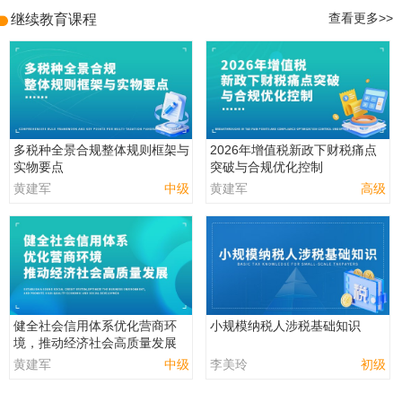
继续教育课程
查看更多>>
多税种全景合规整体规则框架与
2026年增值税新政下财税痛点
实物要点
突破与合规优化控制
黄建军
中级
黄建军
高级
健全社会信用体系优化营商环
小规模纳税人涉税基础知识
境，推动经济社会高质量发展
黄建军
中级
李美玲
初级