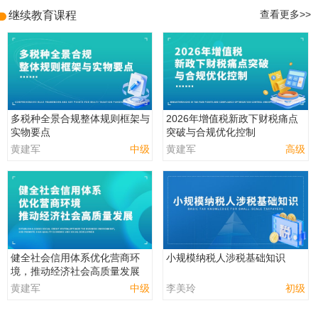
继续教育课程
查看更多>>
多税种全景合规整体规则框架与
2026年增值税新政下财税痛点
实物要点
突破与合规优化控制
黄建军
中级
黄建军
高级
健全社会信用体系优化营商环
小规模纳税人涉税基础知识
境，推动经济社会高质量发展
黄建军
中级
李美玲
初级