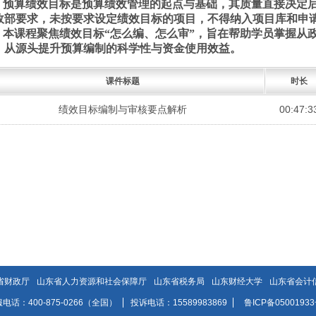
预算绩效目标是预算绩效管理的起点与基础，其质量直接决定
政部要求，未按要求设定绩效目标的项目，不得纳入项目库和申
本课程聚焦绩效目标
“怎么编、怎么审”，旨在帮助学员掌握从
，从源头提升预算编制的科学性与资金使用效益。
课件标题
时长
绩效目标编制与审核要点解析
00:47:3
省财政厅
山东省人力资源和社会保障厅
山东省税务局
山东财经大学
山东省会计
电话：400-875-0266（全国）
投诉电话：15589983869
鲁ICP备05001933