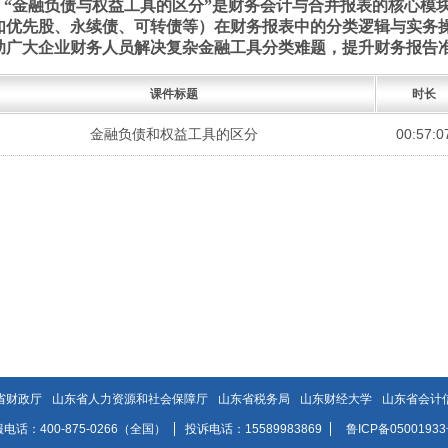
“金融负债与权益工具的区分”是财务会计与合并报表的核心模
如优先股、永续债、可转债等）在财务报表中的分类逻辑与实务
助广大企业财务人员解决复杂金融工具分类难题，提升财务报告
课件标题
时长
金融负债和权益工具的区分
00:57:0
省财政厅
山东省人力资源和社会保障厅
山东省税务局
山东财经大学
山东省会计
电话：400-875-0266（全国）
投诉电话：15589983869
鲁ICP备05001933