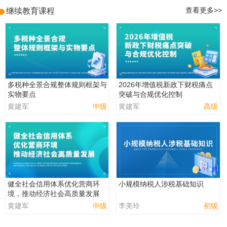
继续教育课程
查看更多>>
多税种全景合规整体规则框架与
2026年增值税新政下财税痛点
实物要点
突破与合规优化控制
黄建军
中级
黄建军
高级
健全社会信用体系优化营商环
小规模纳税人涉税基础知识
境，推动经济社会高质量发展
黄建军
中级
李美玲
初级