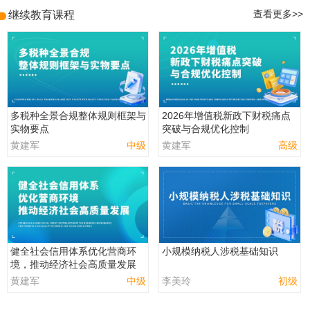
继续教育课程
查看更多>>
多税种全景合规整体规则框架与
2026年增值税新政下财税痛点
实物要点
突破与合规优化控制
黄建军
中级
黄建军
高级
健全社会信用体系优化营商环
小规模纳税人涉税基础知识
境，推动经济社会高质量发展
黄建军
中级
李美玲
初级