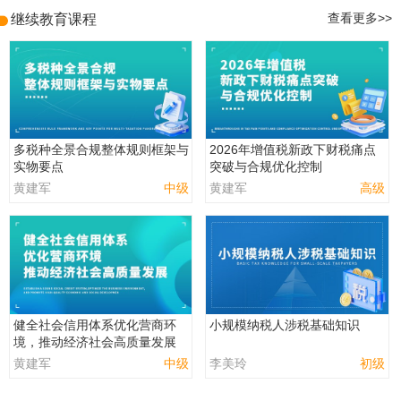
继续教育课程
查看更多>>
多税种全景合规整体规则框架与
2026年增值税新政下财税痛点
实物要点
突破与合规优化控制
黄建军
中级
黄建军
高级
健全社会信用体系优化营商环
小规模纳税人涉税基础知识
境，推动经济社会高质量发展
黄建军
中级
李美玲
初级