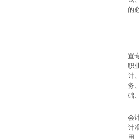
的
置
职
计
务
础
会
计
用