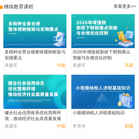
继续教育课程
查看更多>>
多税种全景合规整体规则框架与
2026年增值税新政下财税痛点
实物要点
突破与合规优化控制
黄建军
中级
黄建军
高级
健全社会信用体系优化营商环
小规模纳税人涉税基础知识
境，推动经济社会高质量发展
黄建军
中级
李美玲
初级