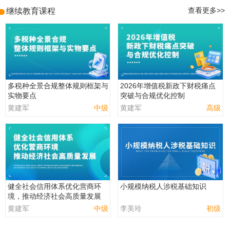
继续教育课程
查看更多>>
多税种全景合规整体规则框架与
2026年增值税新政下财税痛点
实物要点
突破与合规优化控制
黄建军
中级
黄建军
高级
健全社会信用体系优化营商环
小规模纳税人涉税基础知识
境，推动经济社会高质量发展
黄建军
中级
李美玲
初级