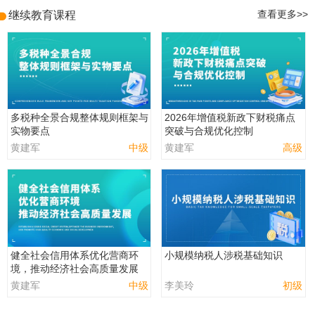
继续教育课程
查看更多>>
多税种全景合规整体规则框架与
2026年增值税新政下财税痛点
实物要点
突破与合规优化控制
黄建军
中级
黄建军
高级
健全社会信用体系优化营商环
小规模纳税人涉税基础知识
境，推动经济社会高质量发展
黄建军
中级
李美玲
初级