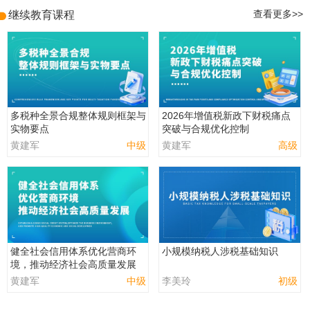
继续教育课程
查看更多>>
多税种全景合规整体规则框架与
2026年增值税新政下财税痛点
实物要点
突破与合规优化控制
黄建军
中级
黄建军
高级
健全社会信用体系优化营商环
小规模纳税人涉税基础知识
境，推动经济社会高质量发展
黄建军
中级
李美玲
初级