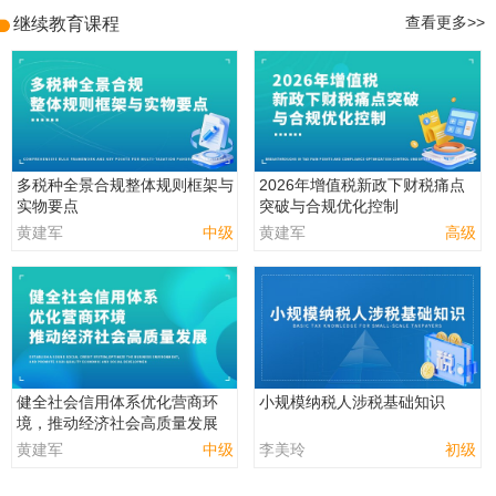
继续教育课程
查看更多>>
多税种全景合规整体规则框架与
2026年增值税新政下财税痛点
实物要点
突破与合规优化控制
黄建军
中级
黄建军
高级
健全社会信用体系优化营商环
小规模纳税人涉税基础知识
境，推动经济社会高质量发展
黄建军
中级
李美玲
初级