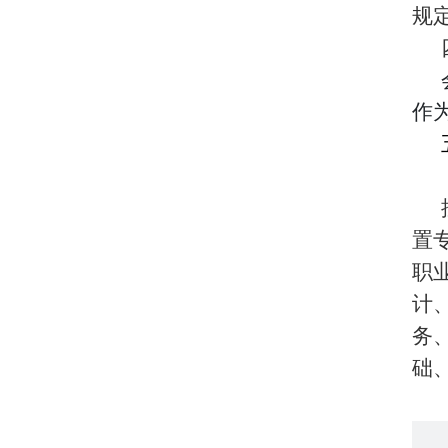
规
作
置
职
计
务
础