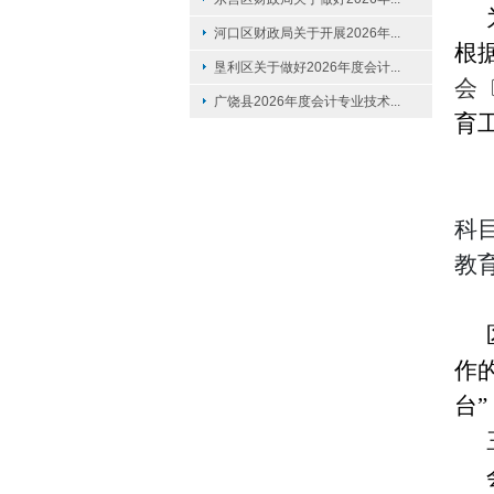
河口区财政局关于开展2026年...
根
垦利区关于做好2026年度会计...
会〔
广饶县2026年度会计专业技术...
育
科
教
作
台
”