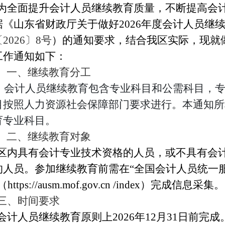
为
全面提升会计人员继续教育质量
，
不断
提高会
据《
山东省财政厅关于做好
2026年度
会计人员继
202
6
〕
8
号
）
结合我区实际，现就做
的通知要求
，
工作通知如下：
一、继续教育
分工
会计人员继续教育包含专业科目和公需科目，
目按照人力资源社会保障部门要求进行。本通知所
育专业科目。
二、继续教育对象
区内具有会计专业技术资格的人员，或不具有会
的人员。参加继续教育
前
需
在“
全国会计人员统一
（
https://ausm.mof.gov.cn /index
）
完成
信息采集。
三
、时间要求
会计人员继续教育
原则上
202
6
年
12
月
3
1日
前完成