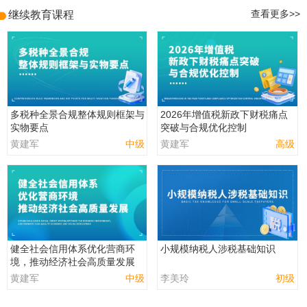
继续教育课程
查看更多>>
多税种全景合规整体规则框架与
2026年增值税新政下财税痛点
实物要点
突破与合规优化控制
黄建军
中级
黄建军
高级
健全社会信用体系优化营商环
小规模纳税人涉税基础知识
境，推动经济社会高质量发展
黄建军
中级
李美玲
初级