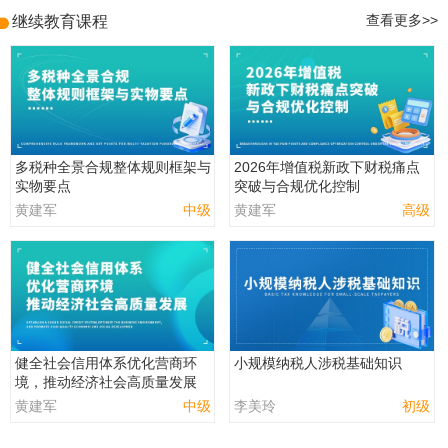
继续教育课程
查看更多>>
多税种全景合规整体规则框架与
2026年增值税新政下财税痛点
实物要点
突破与合规优化控制
黄建军
中级
黄建军
高级
健全社会信用体系优化营商环
小规模纳税人涉税基础知识
境，推动经济社会高质量发展
黄建军
中级
李美玲
初级