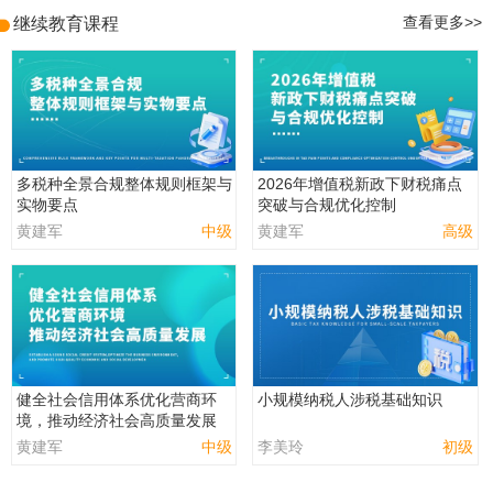
继续教育课程
查看更多>>
多税种全景合规整体规则框架与
2026年增值税新政下财税痛点
实物要点
突破与合规优化控制
黄建军
中级
黄建军
高级
健全社会信用体系优化营商环
小规模纳税人涉税基础知识
境，推动经济社会高质量发展
黄建军
中级
李美玲
初级